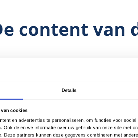
 De content van 
ren, illustraties, (animatie)plaatjes, videobeelden, geluide
ruikt kunnen worden om de website te laten functioneren en
ite zijn gebruikt, zijn beschermd bij wet door intellectuele
Details
ling, gebruik of aanpassing, op welke wijze dan ook, van h
 inbegrip van de technische applicaties, zonder voorafgaa
 van cookies
delijke, is ten strengste verboden. Indien de beheerder nie
ent en advertenties te personaliseren, om functies voor social
. Ook delen we informatie over uw gebruik van onze site met on
k, kan dat niet worden opgevat als stilzwijgende toestemm
e. Deze partners kunnen deze gegevens combineren met andere i