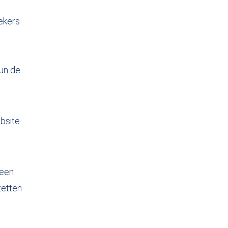
ekers
hun de
bsite
geen
zetten