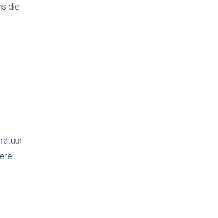
ns die
ratuur
dere