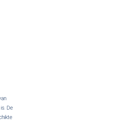
van
is. De
chikte