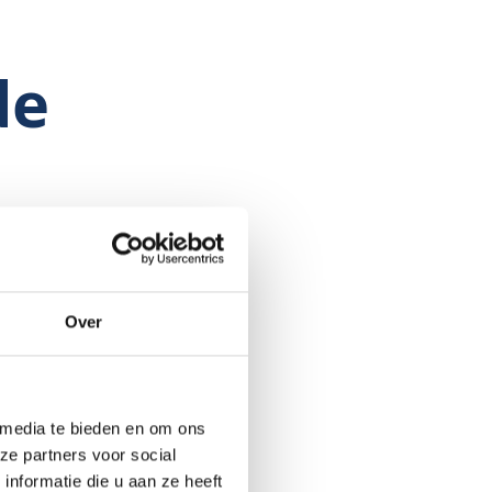
de
n,
 meer
Over
et
nde
t
 media te bieden en om ons
ze partners voor social
ing
nformatie die u aan ze heeft