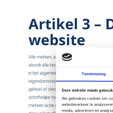
Artikel 3 –
website
Alle merken, afbeeldingen, teksten, commenta
alsook alle technische applicaties die geb
in het algemeen alle onderdelen die op deze s
Toestemming
eigendomsrechten. Iedere reproductie, herha
geheel of slechts een onderdeel ervan, met
Deze website maakt gebruik
schriftelijke toestemming van de verantwoor
We gebruiken cookies om cont
websiteverkeer te analyseren
meteen actie onderneemt tegen enig inbreu
media, adverteren en analys